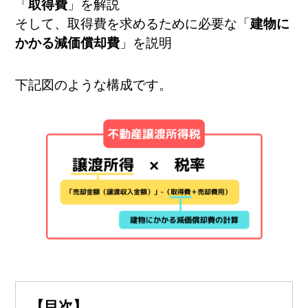
無料
！
「
取得費
」を解説
そして、取得費を求めるために必要な「
建物に
0120-231-053
営業時間:
9:00～20:00
かかる減価償却費
」を説明
下記図のような構成です。
【目次】