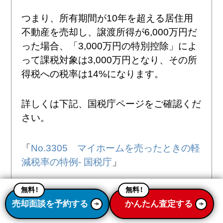
つまり、所有期間が10年を超える居住用
不動産を売却し、譲渡所得が6,000万円だ
った場合、「3,000万円の特別控除」によ
って課税対象は3,000万円となり、その所
得税への税率は14%になります。
詳しくは下記、国税庁ページをご確認くだ
さい。
「
No.3305 マイホームを売ったときの軽
減税率の特例- 国税庁
」
無料
！
無料
！
そのほかにも、買換え・交換の特例として、マ
売却面談を予約する
かんたん査定する
イホームを売った年の前年から翌年までの3年