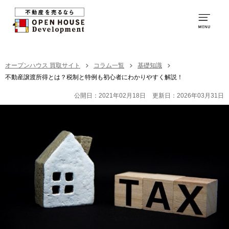
0120-231-053
営業時間：
9:00～20:00
TOP
オープンハウス 買取サイト
コラム一覧
基礎知識
不動産譲渡所得とは？税制と特例も初心者にわかりやすく解説！
買取の特徴
公開日：2021年02月18日
更新日：2026年03月31日
お取引の流れ
社員紹介
買取の事例