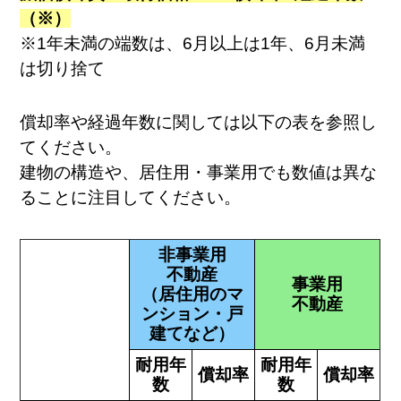
（※）
※1年未満の端数は、6月以上は1年、6月未満
は切り捨て
償却率や経過年数に関しては以下の表を参照し
てください。
建物の構造や、居住用・事業用でも数値は異な
ることに注目してください。
非事業用
不動産
事業用
（居住用のマ
不動産
ンション・戸
建てなど）
耐用年
耐用年
償却率
償却率
数
数