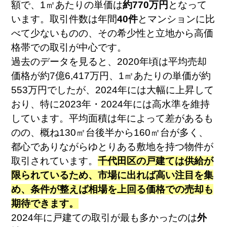
額で、1㎡あたりの単価は
約770万円
となって
います。取引件数は年間
40件
とマンションに比
べて少ないものの、その希少性と立地から高価
格帯での取引が中心です。
過去のデータを見ると、2020年頃は平均売却
価格が約7億6,417万円、1㎡あたりの単価が約
553万円でしたが、2024年には大幅に上昇して
おり、特に2023年・2024年には高水準を維持
しています。平均面積は年によって差があるも
のの、概ね130㎡台後半から160㎡台が多く、
都心でありながらゆとりある敷地を持つ物件が
取引されています。
千代田区の戸建ては供給が
限られているため、市場に出れば高い注目を集
め、条件が整えば相場を上回る価格での売却も
期待できます。
2024年に戸建ての取引が最も多かったのは
外