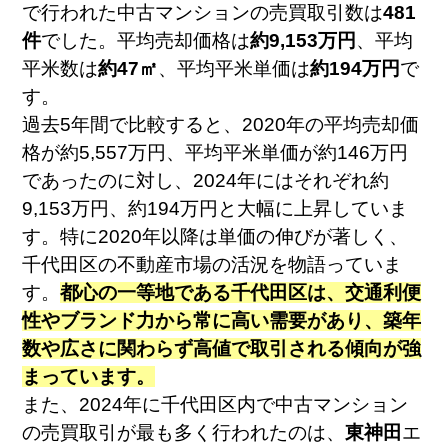
で行われた中古マンションの売買取引数は
481
件
でした。平均売却価格は
約9,153万円
、平均
平米数は
約47㎡
、平均平米単価は
約194万円
で
す。
過去5年間で比較すると、2020年の平均売却価
格が約5,557万円、平均平米単価が約146万円
であったのに対し、2024年にはそれぞれ約
9,153万円、約194万円と大幅に上昇していま
す。特に2020年以降は単価の伸びが著しく、
千代田区の不動産市場の活況を物語っていま
す。
都心の一等地である千代田区は、交通利便
性やブランド力から常に高い需要があり、築年
数や広さに関わらず高値で取引される傾向が強
まっています。
また、2024年に千代田区内で中古マンション
の売買取引が最も多く行われたのは、
東神田
エ