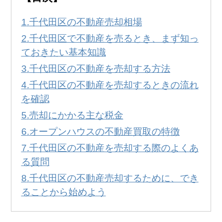
無料
！
0120-231-053
千代田区の不動産売却相場
営業時間:
9:00～20:00
千代田区で不動産を売るとき、まず知っ
ておきたい基本知識
千代田区の不動産を売却する方法
千代田区の不動産を売却するときの流れ
を確認
売却にかかる主な税金
オープンハウスの不動産買取の特徴
千代田区の不動産を売却する際のよくあ
る質問
千代田区の不動産売却するために、でき
ることから始めよう