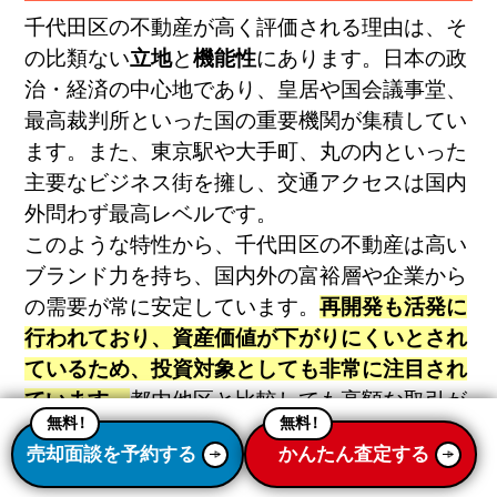
千代田区の不動産が高く評価される理由は、そ
の比類ない
立地
と
機能性
にあります。日本の政
治・経済の中心地であり、皇居や国会議事堂、
最高裁判所といった国の重要機関が集積してい
ます。また、東京駅や大手町、丸の内といった
主要なビジネス街を擁し、交通アクセスは国内
外問わず最高レベルです。
このような特性から、千代田区の不動産は高い
ブランド力を持ち、国内外の富裕層や企業から
の需要が常に安定しています。
再開発も活発に
行われており、資産価値が下がりにくいとされ
ているため、投資対象としても非常に注目され
ています。
都内他区と比較しても高額な取引が
無料
！
無料
！
されるケースも珍しくありません。
売却面談を予約する
かんたん査定する