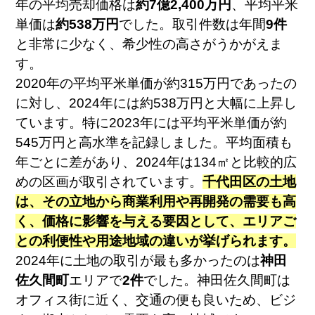
年の平均売却価格は
約7億2,400万円
、平均平米
単価は
約538万円
でした。取引件数は年間
9件
と非常に少なく、希少性の高さがうかがえま
す。
2020年の平均平米単価が約315万円であったの
に対し、2024年には約538万円と大幅に上昇し
ています。特に2023年には平均平米単価が約
545万円と高水準を記録しました。平均面積も
年ごとに差があり、2024年は134㎡と比較的広
めの区画が取引されています。
千代田区の土地
は、その立地から商業利用や再開発の需要も高
く、価格に影響を与える要因として、エリアご
との利便性や用途地域の違いが挙げられます。
2024年に土地の取引が最も多かったのは
神田
佐久間町
エリアで
2件
でした。神田佐久間町は
オフィス街に近く、交通の便も良いため、ビジ