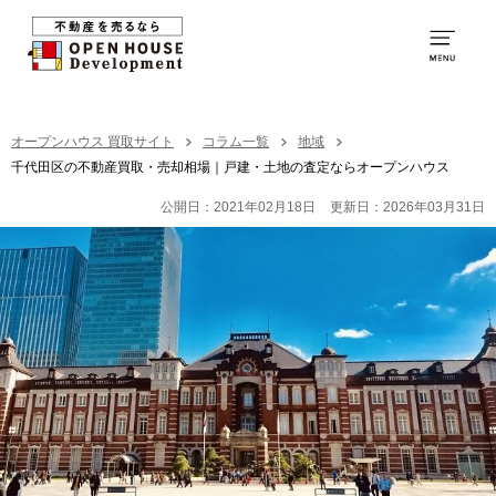
0120-231-053
営業時間：
9:00～20:00
TOP
オープンハウス 買取サイト
コラム一覧
地域
千代田区の不動産買取・売却相場｜戸建・土地の査定ならオープンハウス
買取の特徴
公開日：2021年02月18日
更新日：2026年03月31日
お取引の流れ
社員紹介
買取の事例