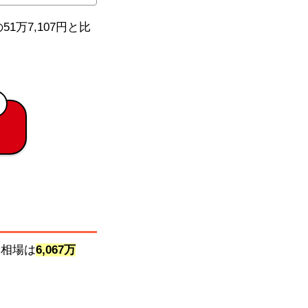
51万7,107円と比
引相場は
6,067万