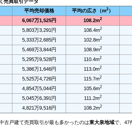
て売買取引データ
2
平均売却
価格
平均の広さ
（m
）
2
6,067万1,525円
108.2m
2
5,803万3,291円
108.4m
2
5,333万2,685円
102.8m
2
5,469万3,844円
108.9m
2
5,295万9,528円
110.4m
2
5,386万1,646円
113.0m
2
5,525万4,726円
115.7m
2
4,854万5,044円
105.6m
2
5,045万6,391円
111.2m
2
4,821万9,516円
108.2m
区の中古戸建て売買取引が最も多かったのは
東大泉地域
で、4