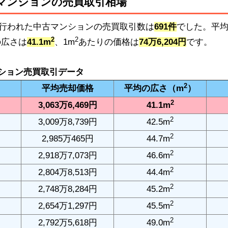
マンションの売買取引相場
区で行われた中古マンションの売買取引数は
691件
でした。平
2
2
の広さは
41.1m
、1m
あたりの価格は
74万6,204円
です。
ション売買取引データ
2
平均売却
価格
平均の広さ
（m
）
2
3,063万6,469円
41.1m
2
3,009万8,739円
42.5m
2
2,985万465円
44.7m
2
2,918万7,073円
46.6m
2
2,804万8,513円
44.4m
2
2,748万8,284円
45.2m
2
2,654万1,297円
45.5m
2
2,792万5,618円
49.0m