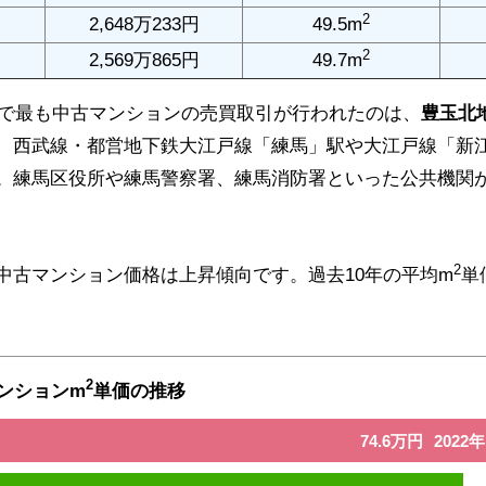
2
2,648万233円
49.5m
2
2,569万865円
49.7m
区内で最も中古マンションの売買取引が行われたのは、
豊玉北
、西武線・都営地下鉄大江戸線「練馬」駅や大江戸線「新
。練馬区役所や練馬警察署、練馬消防署といった公共機関
2
中古マンション価格は上昇傾向です。過去10年の平均m
単
2
ンションm
単価の推移
74.6万円
2022年