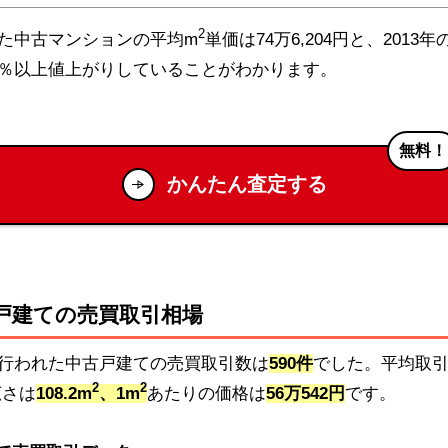
2
れた中古マンションの平均m
単価は74万6,204円と、2013年の
40％以上値上がりしていることがわかります。
無料！
かんたん査定する
戸建ての売買取引相場
区で行われた中古戸建ての売買取引数は
590件
でした。平均取
2
2
広さは
108.2m
、1m
あたりの価格は
56万542円
です。