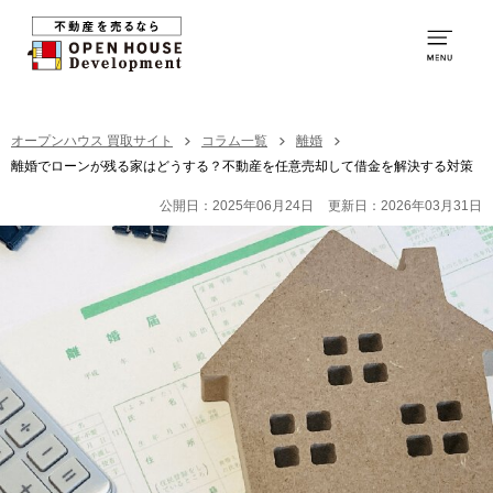
0120-250-094
営業時間：
9:00～20:00
TOP
オープンハウス 買取サイト
コラム一覧
離婚
離婚でローンが残る家はどうする？不動産を任意売却して借金を解決する対策
買取の特徴
公開日：2025年06月24日
更新日：2026年03月31日
お取引の流れ
社員紹介
買取の事例