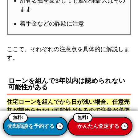
所有名義を変更しても連帯保証人はその
まま
着手金などの詐欺に注意
ここで、それぞれの注意点を具体的に解説しま
す。
ローンを組んで3年以内は認められない
可能性がある
住宅ローンを組んでから日が浅い場合、任意売
却が認められない可能性があるので注意が必要
無料
！
無料
！
です。明確な基準はありませんが、一般的には
売却面談を予約する
かんたん査定する
「3年以内」が目安とされています。