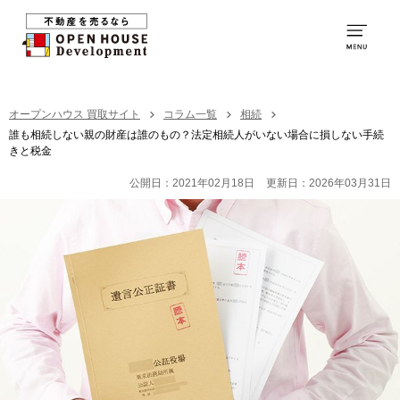
0120-231-053
営業時間：
9:00～20:00
TOP
オープンハウス 買取サイト
コラム一覧
相続
誰も相続しない親の財産は誰のもの？法定相続人がいない場合に損しない手続
きと税金
買取の特徴
公開日：2021年02月18日
更新日：2026年03月31日
お取引の流れ
社員紹介
買取の事例