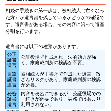
相続の手続きの第一歩は、被相続人（亡くなっ
た方）が遺言書を残しているかどうかの確認で
す。遺言書がある場合、その内容に沿って遺産
分割を行います。
遺言書には以下の種類があります。
公正
公証役場で作成され、法的効力が強
証書
く、家庭裁判所の検認が不要。
遺言
自筆
被相続人が手書きで作成した遺言。改
証書
ざんリスクがあり、家庭裁判所の検認
遺言
が必要。
秘密
内容を秘密にできるが、公証役場での
証書
手続きが必要であり、実務ではあまり
遺言
利用されない。