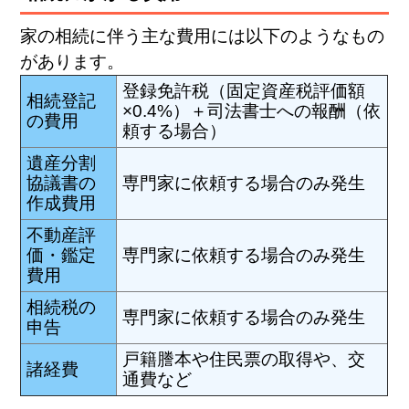
家の相続に伴う主な費用には以下のようなもの
があります。
登録免許税（固定資産税評価額
相続登記
×0.4%）＋司法書士への報酬（依
の費用
頼する場合）
遺産分割
協議書の
専門家に依頼する場合のみ発生
作成費用
不動産評
価・鑑定
専門家に依頼する場合のみ発生
費用
相続税の
専門家に依頼する場合のみ発生
申告
戸籍謄本や住民票の取得や、交
諸経費
通費など