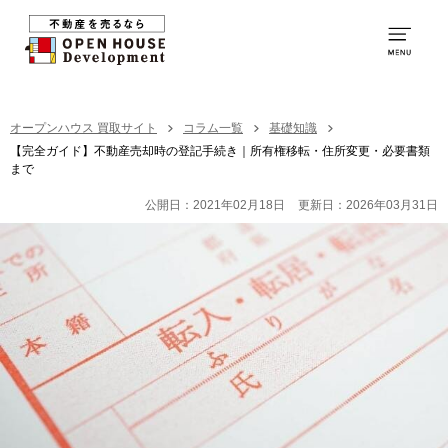
0120-250-094
営業時間：
9:00～20:00
TOP
オープンハウス 買取サイト
コラム一覧
基礎知識
【完全ガイド】不動産売却時の登記手続き｜所有権移転・住所変更・必要書類
まで
買取の特徴
公開日：2021年02月18日
更新日：2026年03月31日
お取引の流れ
社員紹介
買取の事例