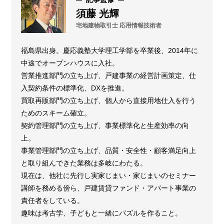
須藤 光輝
宅地建物取引士 応用情報技術者
福島県出身。慶応義塾大学理工学部を卒業後、2014年に
中途でオープンハウスに入社。
営業推進部門の立ち上げ、戸建事業の経営計画策定、仕
入契約条件の標準化、DXを推進。
買取再販部門の立ち上げ、個人から直接用地仕入を行う
ためのスキーム確立。
契約管理部門の立ち上げ、事業標準化と生産効率の向
上。
事業管理部門の立ち上げ、品質・安全性・顧客満足向上
と取り組んできた業務は多岐にわたる。
現在は、他社に先行し実家じまい・家じまいのセミナー
講師を務める傍ら、戸建賃貸ファンド・アパート事業の
責任者をしている。
趣味は考古学、子どもと一緒にパズルを作ること。