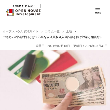
0120-250-094
営業時間：
9:00～20:00
TOP
オープンハウス 買取サイト
コラム一覧
土地
土地売却の詐欺手口とは？不当な安値買取や入金詐欺を防ぐ対策と相談窓口
買取の特徴
公開日：2021年02月18日
更新日：2026年03月31日
お取引の流れ
社員紹介
買取の事例