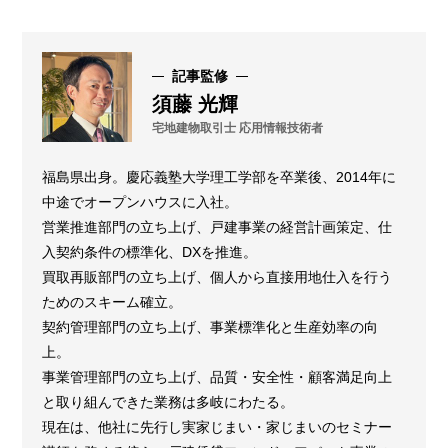
記事監修
須藤 光輝
宅地建物取引士 応用情報技術者
福島県出身。慶応義塾大学理工学部を卒業後、2014年に
中途でオープンハウスに入社。
営業推進部門の立ち上げ、戸建事業の経営計画策定、仕
入契約条件の標準化、DXを推進。
買取再販部門の立ち上げ、個人から直接用地仕入を行う
ためのスキーム確立。
契約管理部門の立ち上げ、事業標準化と生産効率の向
上。
事業管理部門の立ち上げ、品質・安全性・顧客満足向上
と取り組んできた業務は多岐にわたる。
現在は、他社に先行し実家じまい・家じまいのセミナー