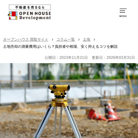
0120-231-053
営業時間：
9:00～20:00
TOP
オープンハウス 買取サイト
コラム一覧
土地
土地売却の測量費用はいくら？負担者や相場、安く抑えるコツを解説
買取の特徴
公開日：2023年11月21日
更新日：2026年03月31日
お取引の流れ
社員紹介
買取の事例