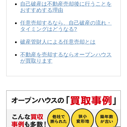
無料
！
自己破産は不動産売却後に行うことを
おすすめする理由
0120-250-094
営業時間:
9:00～20:00
任意売却するなら、自己破産の流れ・
タイミングはどうなる?
破産管財人による任意売却とは
不動産を売却するならオープンハウス
が買取ります