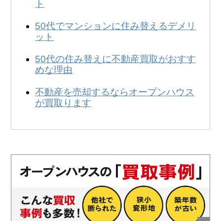
無料
！
ト
0120-231-053
営業時間:
50代でマンションに住み替えるデメリ
9:00～20:00
ット
50代の住み替えに不動産買取がおすす
めな理由
不動産を売却するならオープンハウス
が買取ります