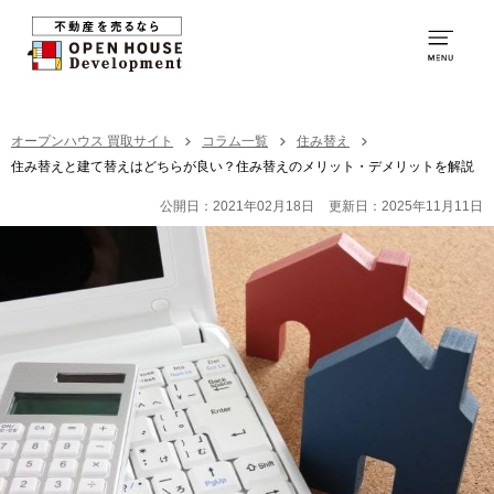
0120-231-053
営業時間：
9:00～20:00
TOP
オープンハウス 買取サイト
コラム一覧
住み替え
住み替えと建て替えはどちらが良い？住み替えのメリット・デメリットを解説
買取の特徴
公開日：2021年02月18日
更新日：2025年11月11日
お取引の流れ
社員紹介
買取の事例