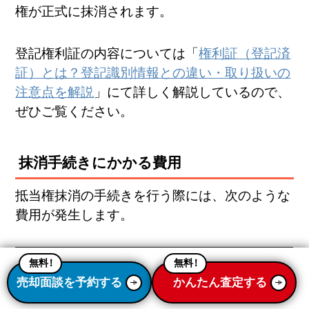
権が正式に抹消されます。
登記権利証の内容については「
権利証（登記済
証）とは？登記識別情報との違い・取り扱いの
注意点を解説
」にて詳しく解説しているので、
ぜひご覧ください。
抹消手続きにかかる費用
抵当権抹消の手続きを行う際には、次のような
費用が発生します。
一般的に1件につき
無料
！
無料
！
登録免許税
1,000円
売却面談を予約する
かんたん査定する
司法書士に依頼する
司法書士報酬（任