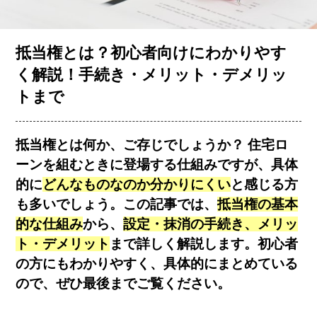
お客様の声
抵当権とは？初心者向けにわかりやす
く解説！手続き・メリット・デメリッ
コラム一覧
トまで
会社概要
抵当権とは何か、ご存じでしょうか？ 住宅ロ
ーンを組むときに登場する仕組みですが、具体
的に
どんなものなのか分かりにくい
と感じる方
も多いでしょう。この記事では、
抵当権の基本
的な仕組み
から、
設定・抹消の手続き、メリッ
ト・デメリット
まで詳しく解説します。初心者
の方にもわかりやすく、具体的にまとめている
簡単査定
売却相談
ので、ぜひ最後までご覧ください。