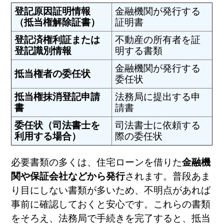
登記原因証明情報
金融機関が発行する
（抵当権解除証書）
証明書
登記済権利証または
不動産の所有者を証
登記識別情報
明する書類
金融機関が発行する
抵当権者の委任状
委任状
抵当権抹消登記申請
法務局に提出する申
書
請書
委任状（司法書士を
司法書士に依頼する
利用する場合）
際の委任状
必要書類の多くは、住宅ローンを借りた
金融機
関や保証会社などから発行
されます。普段あま
り目にしない書類が多いため、不明点があれば
事前に確認しておくと安心です。これらの書類
をそろえ、法務局で手続きを完了すると、抵当