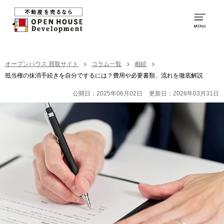
0120-250-094
営業時間：
9:00～20:00
TOP
オープンハウス 買取サイト
コラム一覧
相続
抵当権の抹消手続きを自分でするには？費用や必要書類、流れを徹底解説
買取の特徴
公開日：2025年06月02日
更新日：2026年03月31日
お取引の流れ
社員紹介
買取の事例