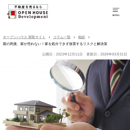
0120-250-094
営業時間：
9:00～20:00
TOP
オープンハウス 買取サイト
コラム一覧
相続
親の死後、家が売れない！家を処分できず放置するリスクと解決策
買取の特徴
公開日：2023年12月11日
更新日：2026年03月31日
お取引の流れ
社員紹介
買取の事例