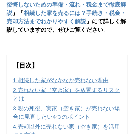
無料
！
後悔しないための準備・流れ・税金まで徹底解
0120-250-094
説
」「
相続した家を売るには？手続き・税金・
営業時間:
9:00～20:00
売却方法までわかりやすく解説
」にて詳しく解
説していますので、ぜひご覧ください。
【目次】
相続した家がなかなか売れない理由
売れない家（空き家）を放置するリスク
とは
親の死後、実家（空き家）が売れない場
合に見直したい4つのポイント
売却以外に売れない家（空き家）を活用