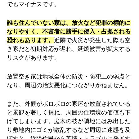
でもマイナスです。
誰も住んでいない家は、放火など犯罪の標的に
なりやすく、不審者に勝手に侵入・占拠される
恐れもあります​。
近隣で火災が発生した際も空
き家だと初期対応が遅れ、延焼被害が拡大する
リスクがあります​。
放置空き家は地域全体の防災・防犯上の弱点と
なり、周辺の治安悪化につながりかねません​。
また、外観がボロボロの家屋が放置されている
と景観を著しく損ね、周囲の住環境の価値も下
げてしまいます​。庭木の枝が隣地にはみ出した
り敷地内にゴミが散乱するなど周辺に迷惑を及
ぼすと、近隣住民から苦情・トラブルに発展す