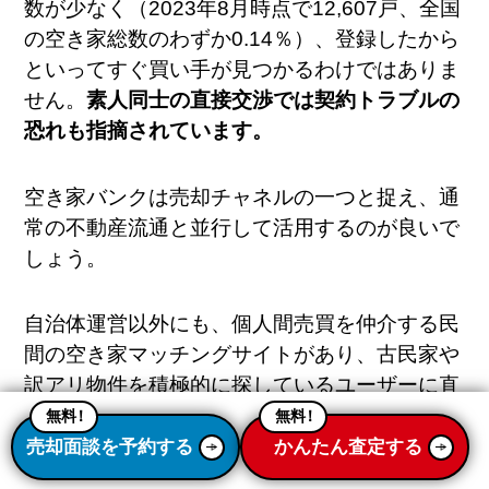
数が少なく（2023年8月時点で12,607戸、全国
の空き家総数のわずか0.14％​）、登録したから
といってすぐ買い手が見つかるわけではありま
せん。
素人同士の直接交渉では契約トラブルの
恐れも指摘されています。
空き家バンクは売却チャネルの一つと捉え、通
常の不動産流通と並行して活用するのが良いで
しょう。
自治体運営以外にも、個人間売買を仲介する民
間の空き家マッチングサイトがあり、古民家や
訳アリ物件を積極的に探しているユーザーに直
接訴求できます​。複数の販路を駆使し露出を最
無料
！
無料
！
大化することで、「買いたい」人に出会える確
売却面談を予約する
かんたん査定する
率を高めましょう。