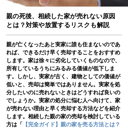
お客様の声
親の死後、相続した家が売れない原因
とは？対策や放置するリスクも解説
コラム一覧
親が亡くなったあと実家に誰も住まないのであ
れば、できるだけ早く売却することをおすすめ
会社概要
します。家は徐々に劣化していくものなので、
所有しているうちにみるみる価値が低下しま
す。しかし、実家が古く、建物としての価値が
低いと、売却は簡単ではありません。実家を処
分したいのに売れないときはどうすれば良いの
でしょうか。実家の処分に悩む人へ向けて、家
簡単査定
売却相談
が売れない理由と早く売却する方法などを紹介
します。相続した親の家の売却を検討している
方は「
【完全ガイド】親の家を売る方法とは？