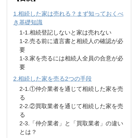
無料
！
0120-250-094
相続した家は売れる？まず知っておくべ
営業時間:
9:00～20:00
き基礎知識
相続登記しないと家は売れない
売る前に遺言書と相続人の確認が必
要
家を売るには相続人全員の合意が必
要
相続した家を売る2つの手段
①仲介業者を通じて相続した家を売
る
②買取業者を通じて相続した家を売
る
「仲介業者」と「買取業者」の違い
とは？