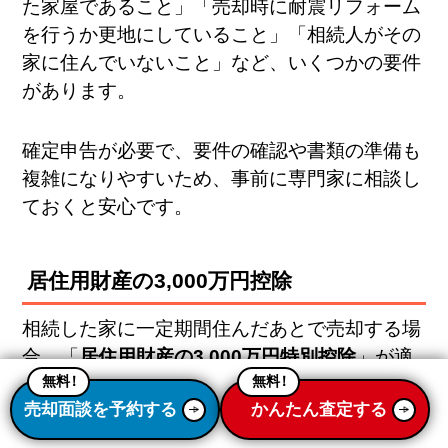
た家屋であること」「売却時に耐震リフォーム
を行うか更地にしていること」「相続人がその
家に住んでいないこと」など、いくつかの要件
があります。
確定申告が必要で、要件の確認や書類の準備も
複雑になりやすいため、事前に専門家に相談し
ておくと安心です。
居住用財産の3,000万円控除
相続した家に一定期間住んだあとで売却する場
合、「
居住用財産の3,000万円特別控除
」が適
無料
！
無料
！
用されることがあります。これは、自宅を売却
売却面談を予約する
かんたん査定する
した際に譲渡所得から最大3,000万円を控除で
きる制度で、空き家控除とは別の仕組みです。