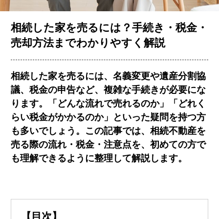
お客様の声
相続した家を売るには？手続き・税金・
売却方法までわかりやすく解説
コラム一覧
相続した家を売るには、名義変更や遺産分割協
議、税金の申告など、複雑な手続きが必要にな
会社概要
ります。「
どんな流れで売れるのか
」「
どれく
らい税金がかかるのか
」といった疑問を持つ方
も多いでしょう。この記事では、相続不動産を
売る際の流れ・税金・注意点を、初めての方で
も理解できるように整理して解説します。
簡単査定
売却相談
【目次】