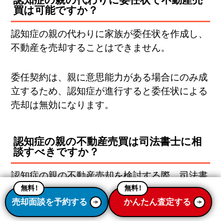
買は可能ですか？
認知症の親の代わりに家族が委任状を作成し、
不動産を売却することはできません。
委任契約は、親に意思能力がある場合にのみ成
立するため、認知症が進行すると委任状による
売却は無効になります。
認知症の親の不動産売買は司法書士に相
談すべきですか？
認知症の親の不動産売却を検討する際、司法書
士に相談することで手続きをスムーズに進めら
無料
！
無料
！
売却面談を予約する
かんたん査定する
れるケースが多いです。司法書士は、不動産登
記の専門家であり、成年後見制度の申請手続き